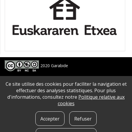
2020 Garabide
Larrin Plaza 1, 20550 Aretxabaleta, Gipuzkoa
Ce site utilise des cookies pour faciliter la navigation et
688 63 24 33 / 943 250 397
garabide[arroba]garabide[puntu]eus
effectuer des analyses statistiques. Pour plus
d'informations, consultez notre
Politique relative aux
PLAN DU SITE
|
ACCESSIBILITé
|
AVERTISSEMENT
|
POLITIQUE DE CONFIDENTIALITé
|
cookies
QUE SONT LES COOKIES?
|
CONTACT
Accepter
Refuser