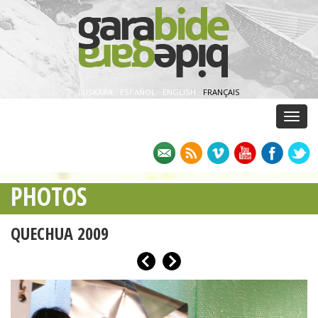
EUSKARA
·
ESPAÑOL
·
ENGLISH
·
FRANÇAIS
Menu
PHOTOS
QUECHUA 2009