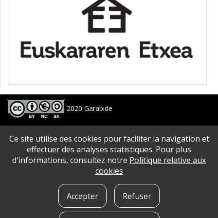
2020 Garabide
Larrin Plaza 1, 20550 Aretxabaleta, Gipuzkoa
Ce site utilise des cookies pour faciliter la navigation et
688 63 24 33 / 943 250 397
garabide[arroba]garabide[puntu]eus
effectuer des analyses statistiques. Pour plus
d'informations, consultez notre
Politique relative aux
PLAN DU SITE
|
ACCESSIBILITé
|
AVERTISSEMENT
|
POLITIQUE DE CONFIDENTIALITé
|
cookies
QUE SONT LES COOKIES?
|
CONTACT
Accepter
Refuser