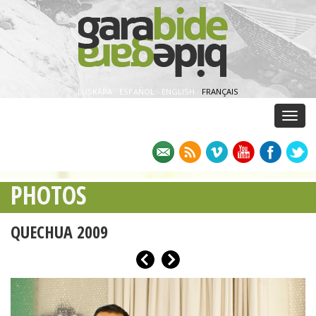
EUSKARA
·
ESPAÑOL
·
ENGLISH
·
FRANÇAIS
Menu
PHOTOS
QUECHUA 2009