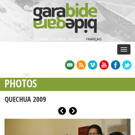
EUSKARA
·
ESPAÑOL
·
ENGLISH
·
FRANÇAIS
Menu
PHOTOS
QUECHUA 2009