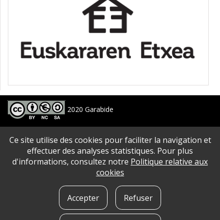
2020 Garabide
Larrin Plaza 1, 20550 Aretxabaleta, Gipuzkoa
Ce site utilise des cookies pour faciliter la navigation et
688 63 24 33 / 943 250 397
garabide[arroba]garabide[puntu]eus
effectuer des analyses statistiques. Pour plus
d'informations, consultez notre
Politique relative aux
PLAN DU SITE
|
ACCESSIBILITé
|
AVERTISSEMENT
|
POLITIQUE DE CONFIDENTIALITé
|
cookies
QUE SONT LES COOKIES?
|
CONTACT
Accepter
Refuser