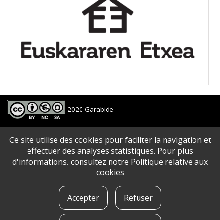
2020 Garabide
Larrin Plaza 1, 20550 Aretxabaleta, Gipuzkoa
Ce site utilise des cookies pour faciliter la navigation et
688 63 24 33 / 943 250 397
garabide[arroba]garabide[puntu]eus
effectuer des analyses statistiques. Pour plus
d'informations, consultez notre
Politique relative aux
PLAN DU SITE
|
ACCESSIBILITé
|
AVERTISSEMENT
|
POLITIQUE DE CONFIDENTIALITé
|
cookies
QUE SONT LES COOKIES?
|
CONTACT
Accepter
Refuser