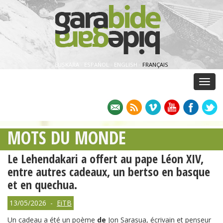
EUSKARA
·
ESPAÑOL
·
ENGLISH
·
FRANÇAIS
Menu
MOTS DU MONDE
Le Lehendakari a offert au pape Léon XIV,
entre autres cadeaux, un bertso en basque
et en quechua.
13/05/2026 -
EiTB
Un cadeau a été un poème
de
Jon Sarasua, écrivain et penseur