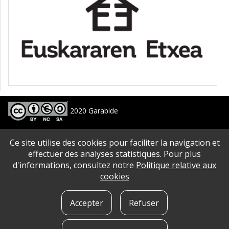
2020 Garabide
Larrin Plaza 1, 20550 Aretxabaleta, Gipuzkoa
Ce site utilise des cookies pour faciliter la navigation et
688 63 24 33 / 943 250 397
garabide[arroba]garabide[puntu]eus
effectuer des analyses statistiques. Pour plus
d'informations, consultez notre
Politique relative aux
PLAN DU SITE
|
ACCESSIBILITé
|
AVERTISSEMENT
|
POLITIQUE DE CONFIDENTIALITé
|
cookies
QUE SONT LES COOKIES?
|
CONTACT
Accepter
Refuser