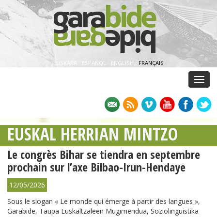
EUSKARA
·
ESPAÑOL
·
ENGLISH
·
FRANÇAIS
Menu
EUSKAL HERRIAN MINTZO
Le congrès Bihar se tiendra en septembre
prochain sur l’axe Bilbao-Irun-Hendaye
12/05/2026
Sous le slogan « Le monde qui émerge à partir des langues »,
Garabide, Taupa Euskaltzaleen Mugimendua, Soziolinguistika