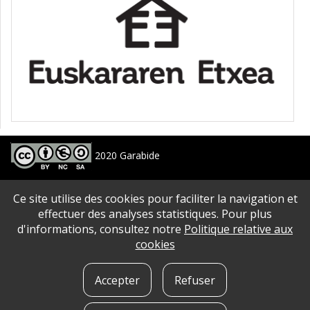
2020 Garabide
Larrin Plaza 1, 20550 Aretxabaleta, Gipuzkoa
Ce site utilise des cookies pour faciliter la navigation et
688 63 24 33 / 943 250 397
garabide[arroba]garabide[puntu]eus
effectuer des analyses statistiques. Pour plus
d'informations, consultez notre
Politique relative aux
PLAN DU SITE
|
ACCESSIBILITé
|
AVERTISSEMENT
|
POLITIQUE DE CONFIDENTIALITé
|
cookies
QUE SONT LES COOKIES?
|
CONTACT
Accepter
Refuser