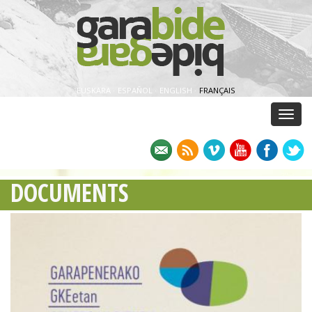
EUSKARA
·
ESPAÑOL
·
ENGLISH
·
FRANÇAIS
Menu
DOCUMENTS