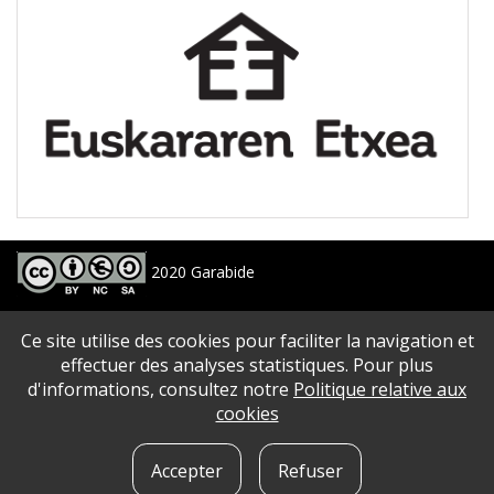
2020 Garabide
Larrin Plaza 1, 20550 Aretxabaleta, Gipuzkoa
Ce site utilise des cookies pour faciliter la navigation et
688 63 24 33 / 943 250 397
garabide[arroba]garabide[puntu]eus
effectuer des analyses statistiques. Pour plus
d'informations, consultez notre
Politique relative aux
PLAN DU SITE
|
ACCESSIBILITé
|
AVERTISSEMENT
|
POLITIQUE DE CONFIDENTIALITé
|
cookies
QUE SONT LES COOKIES?
|
CONTACT
Accepter
Refuser