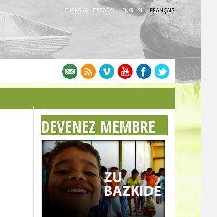
EUSKARA
·
ESPAÑOL
·
ENGLISH
·
FRANÇAIS
DEVENEZ MEMBRE