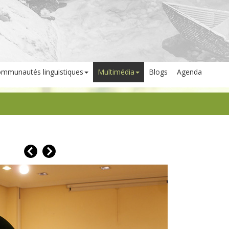
mmunautés linguistiques
Multimédia
Blogs
Agenda