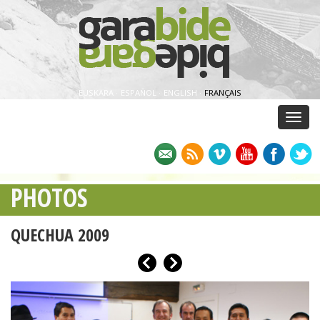
EUSKARA
·
ESPAÑOL
·
ENGLISH
·
FRANÇAIS
Menu
PHOTOS
QUECHUA 2009