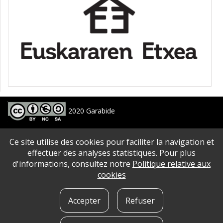
2020 Garabide
Larrin Plaza 1, 20550 Aretxabaleta, Gipuzkoa
Ce site utilise des cookies pour faciliter la navigation et
688 63 24 33 / 943 250 397
garabide[arroba]garabide[puntu]eus
effectuer des analyses statistiques. Pour plus
d'informations, consultez notre
Politique relative aux
PLAN DU SITE
|
ACCESSIBILITé
|
AVERTISSEMENT
|
POLITIQUE DE CONFIDENTIALITé
|
cookies
QUE SONT LES COOKIES?
|
CONTACT
Accepter
Refuser