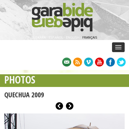
EUSKARA
·
ESPAÑOL
·
ENGLISH
·
FRANÇAIS
Menu
PHOTOS
QUECHUA 2009