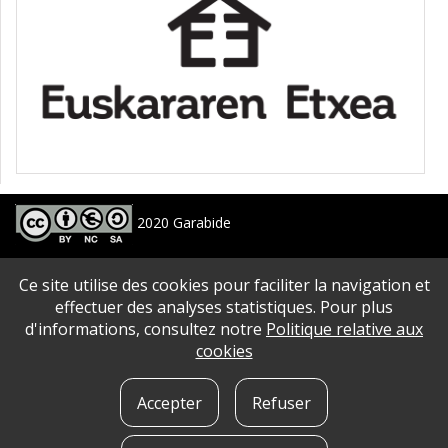
2020 Garabide
Larrin Plaza 1, 20550 Aretxabaleta, Gipuzkoa
Ce site utilise des cookies pour faciliter la navigation et
688 63 24 33 / 943 250 397
garabide[arroba]garabide[puntu]eus
effectuer des analyses statistiques. Pour plus
d'informations, consultez notre
Politique relative aux
PLAN DU SITE
|
ACCESSIBILITé
|
AVERTISSEMENT
|
POLITIQUE DE CONFIDENTIALITé
|
cookies
QUE SONT LES COOKIES?
|
CONTACT
Accepter
Refuser