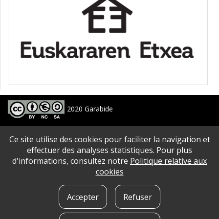
2020 Garabide
Larrin Plaza 1, 20550 Aretxabaleta, Gipuzkoa
Ce site utilise des cookies pour faciliter la navigation et
688 63 24 33 / 943 250 397
garabide[arroba]garabide[puntu]eus
effectuer des analyses statistiques. Pour plus
d'informations, consultez notre
Politique relative aux
PLAN DU SITE
|
ACCESSIBILITé
|
AVERTISSEMENT
|
POLITIQUE DE CONFIDENTIALITé
|
cookies
QUE SONT LES COOKIES?
|
CONTACT
Accepter
Refuser