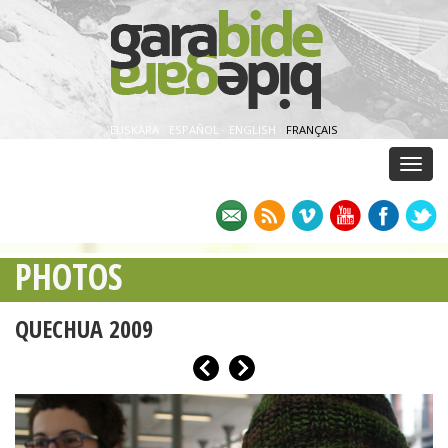
EUSKARA
·
ESPAÑOL
·
ENGLISH
·
FRANÇAIS
Menu
PHOTOS
QUECHUA 2009