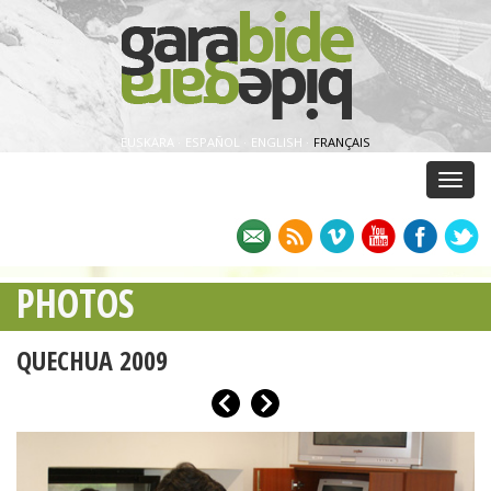
EUSKARA
·
ESPAÑOL
·
ENGLISH
·
FRANÇAIS
Menu
PHOTOS
QUECHUA 2009