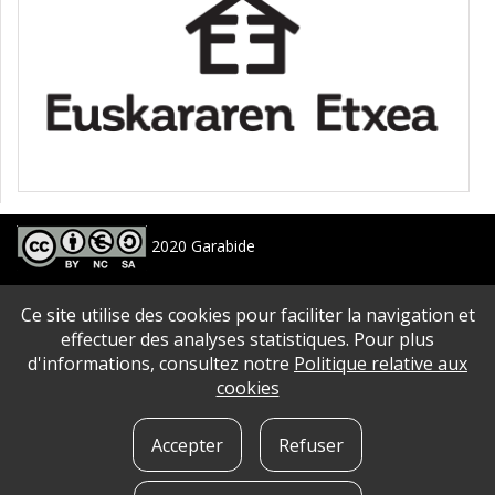
2020 Garabide
Larrin Plaza 1, 20550 Aretxabaleta, Gipuzkoa
Ce site utilise des cookies pour faciliter la navigation et
688 63 24 33 / 943 250 397
garabide[arroba]garabide[puntu]eus
effectuer des analyses statistiques. Pour plus
d'informations, consultez notre
Politique relative aux
PLAN DU SITE
|
ACCESSIBILITé
|
AVERTISSEMENT
|
POLITIQUE DE CONFIDENTIALITé
|
cookies
QUE SONT LES COOKIES?
|
CONTACT
Accepter
Refuser