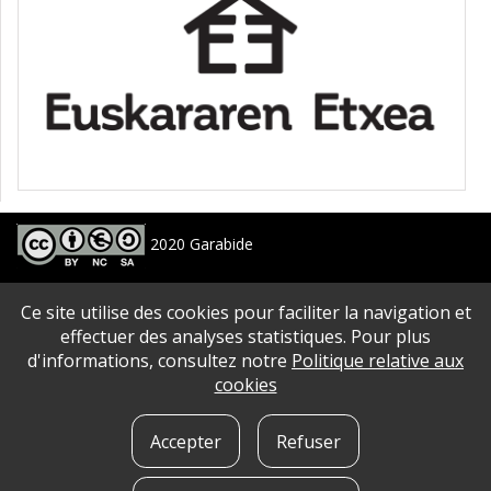
2020 Garabide
Larrin Plaza 1, 20550 Aretxabaleta, Gipuzkoa
Ce site utilise des cookies pour faciliter la navigation et
688 63 24 33 / 943 250 397
garabide[arroba]garabide[puntu]eus
effectuer des analyses statistiques. Pour plus
d'informations, consultez notre
Politique relative aux
PLAN DU SITE
|
ACCESSIBILITé
|
AVERTISSEMENT
|
POLITIQUE DE CONFIDENTIALITé
|
cookies
QUE SONT LES COOKIES?
|
CONTACT
Accepter
Refuser