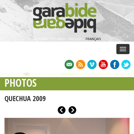
EUSKARA
·
ESPAÑOL
·
ENGLISH
·
FRANÇAIS
Menu
PHOTOS
QUECHUA 2009