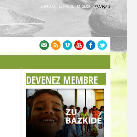
EUSKARA
·
ESPAÑOL
·
ENGLISH
·
FRANÇAIS
DEVENEZ MEMBRE