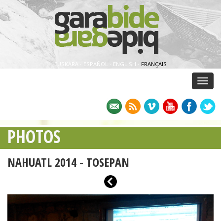
EUSKARA
·
ESPAÑOL
·
ENGLISH
·
FRANÇAIS
Menu
PHOTOS
NAHUATL 2014 - TOSEPAN