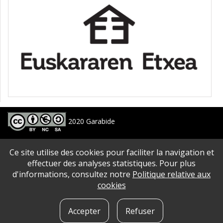
2020 Garabide
Larrin Plaza 1, 20550 Aretxabaleta, Gipuzkoa
Ce site utilise des cookies pour faciliter la navigation et
688 63 24 33 / 943 250 397
garabide[arroba]garabide[puntu]eus
effectuer des analyses statistiques. Pour plus
d'informations, consultez notre
Politique relative aux
PLAN DU SITE
|
ACCESSIBILITé
|
AVERTISSEMENT
|
POLITIQUE DE CONFIDENTIALITé
|
cookies
QUE SONT LES COOKIES?
|
CONTACT
Accepter
Refuser