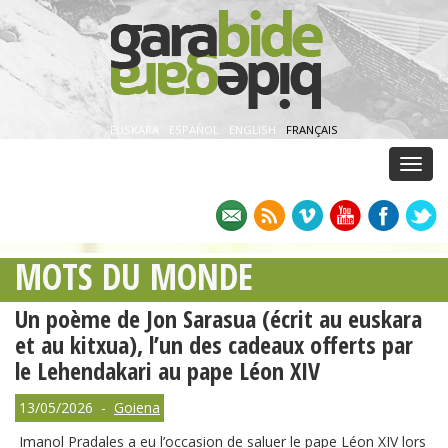
EUSKARA
·
ESPAÑOL
·
ENGLISH
·
FRANÇAIS
Menu
MOTS DU MONDE
Un poème de Jon Sarasua (écrit au euskara
et au kitxua), l’un des cadeaux offerts par
le Lehendakari au pape Léon XIV
13/05/2026 -
Goiena
Imanol Pradales a eu l’occasion de saluer le pape Léon XIV lors