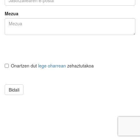
Mezua
Onartzen dut
lege oharrean
zehaztutakoa
Bidali