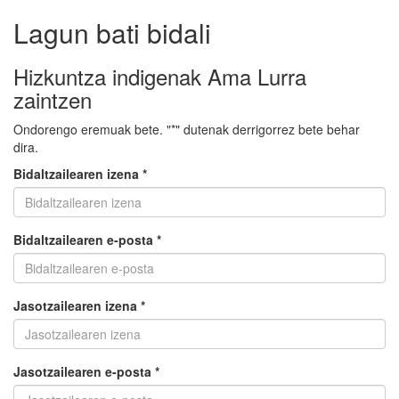
Lagun bati bidali
Hizkuntza indigenak Ama Lurra
zaintzen
Ondorengo eremuak bete. "*" dutenak derrigorrez bete behar
dira.
Bidaltzailearen izena *
Bidaltzailearen e-posta *
Jasotzailearen izena *
Jasotzailearen e-posta *