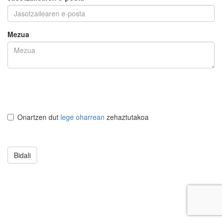
Mezua
Onartzen dut
lege oharrean
zehaztutakoa
Bidali