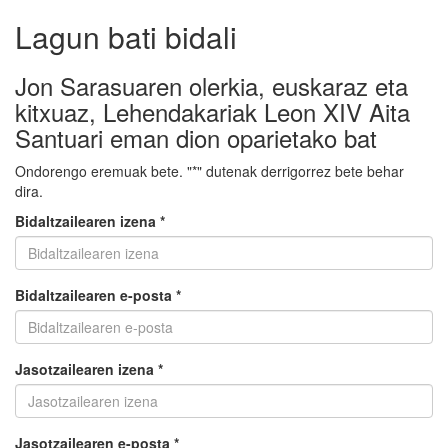
Lagun bati bidali
Jon Sarasuaren olerkia, euskaraz eta
kitxuaz, Lehendakariak Leon XIV Aita
Santuari eman dion oparietako bat
Ondorengo eremuak bete. "*" dutenak derrigorrez bete behar
dira.
Bidaltzailearen izena *
Bidaltzailearen e-posta *
Jasotzailearen izena *
Jasotzailearen e-posta *