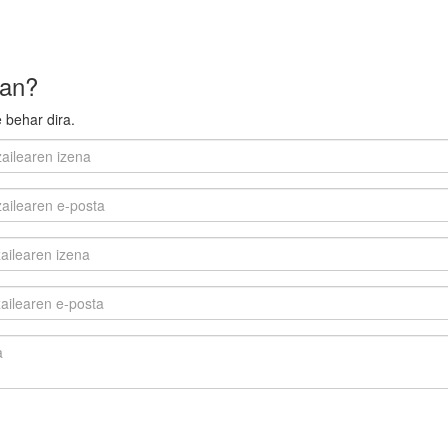
uan?
 behar dira.