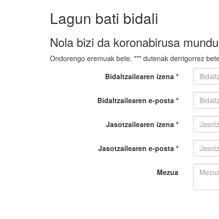
Lagun bati bidali
Nola bizi da koronabirusa mund
Ondorengo eremuak bete. "*" dutenak derrigorrez bete
Bidaltzailearen izena *
Bidaltzailearen e-posta *
Jasotzailearen izena *
Jasotzailearen e-posta *
Mezua