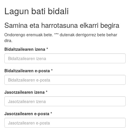
Lagun bati bidali
Samina eta harrotasuna elkarri begira
Ondorengo eremuak bete. "*" dutenak derrigorrez bete behar
dira.
Bidaltzailearen izena *
Bidaltzailearen e-posta *
Jasotzailearen izena *
Jasotzailearen e-posta *