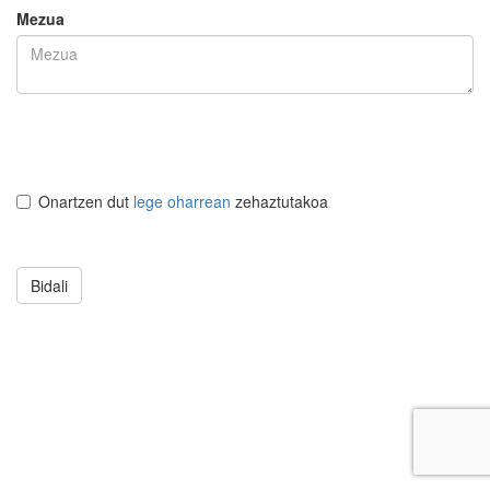
Mezua
Onartzen dut
lege oharrean
zehaztutakoa
Bidali