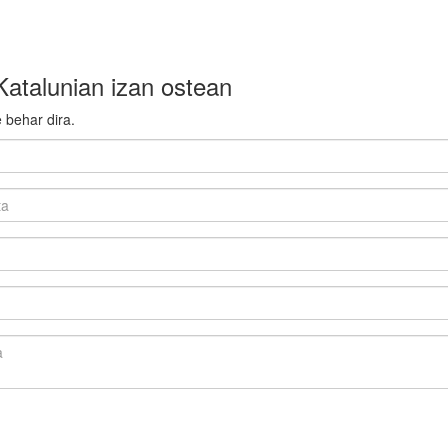
Katalunian izan ostean
 behar dira.