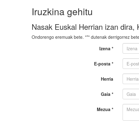
Iruzkina gehitu
Nasak Euskal Herrian izan dira, 
Ondorengo eremuak bete. "*" dutenak derrigorrez bete
Izena *
E-posta *
Herria
Gaia *
Mezua *