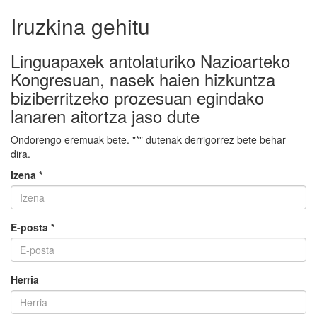
Iruzkina gehitu
Linguapaxek antolaturiko Nazioarteko
Kongresuan, nasek haien hizkuntza
biziberritzeko prozesuan egindako
lanaren aitortza jaso dute
Ondorengo eremuak bete. "*" dutenak derrigorrez bete behar
dira.
Izena *
E-posta *
Herria