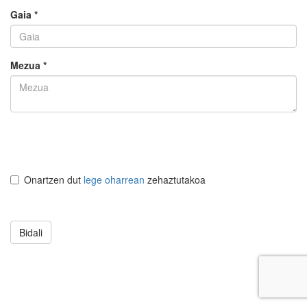
Gaia *
Mezua *
Onartzen dut
lege oharrean
zehaztutakoa
Bidali