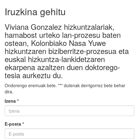
Iruzkina gehitu
Viviana Gonzalez hizkuntzalariak,
hamabost urteko lan-prozesu baten
ostean, Kolonbiako Nasa Yuwe
hizkuntzaren biziberritze-prozesua eta
euskal hizkuntza-lankidetzaren
ekarpena azaltzen duen doktorego-
tesia aurkeztu du.
Ondorengo eremuak bete. "*" dutenak derrigorrez bete behar
dira.
Izena *
E-posta *