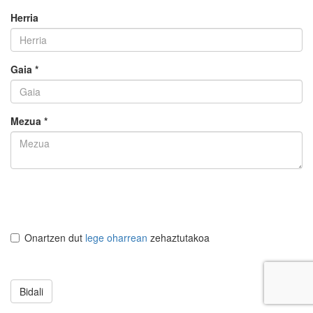
Herria
Gaia *
Mezua *
Onartzen dut
lege oharrean
zehaztutakoa
Bidali