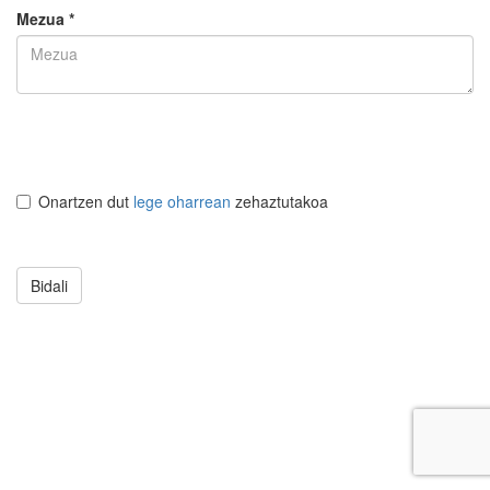
Mezua *
Onartzen dut
lege oharrean
zehaztutakoa
Bidali