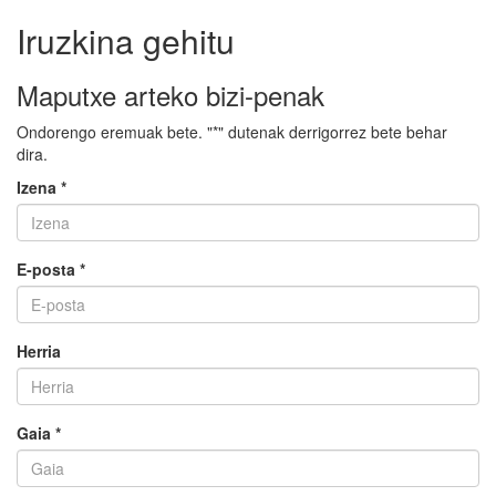
Iruzkina gehitu
Maputxe arteko bizi-penak
Ondorengo eremuak bete. "*" dutenak derrigorrez bete behar
dira.
Izena *
E-posta *
Herria
Gaia *